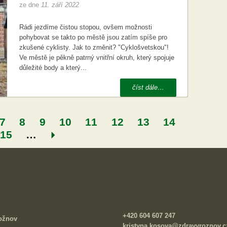
ze dne
11. září 2022
Rádi jezdíme čistou stopou, ovšem možnosti
pohybovat se takto po městě jsou zatím spíše pro
zkušené cyklisty. Jak to změnit? "Cyklošvetskou"!
Ve městě je pěkně patrný vnitřní okruh, který spojuje
důležité body a který...
číst dále…
7
8
9
10
11
12
13
14
15
…
+420 604 607 247
Rožnov
kristyna.kosova@zdravyroznov.c