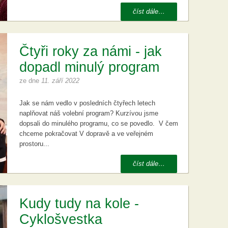
číst dále…
Čtyři roky za námi - jak
dopadl minulý program
ze dne
11. září 2022
Jak se nám vedlo v posledních čtyřech letech
naplňovat náš volební program? Kurzívou jsme
dopsali do minulého programu, co se povedlo. V čem
chceme pokračovat V dopravě a ve veřejném
prostoru...
číst dále…
Kudy tudy na kole -
Cyklošvestka