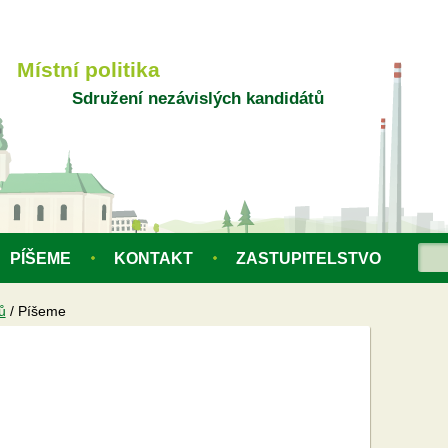
Místní politika
Sdružení nezávislých kandidátů
Hle
PÍŠEME
KONTAKT
ZASTUPITELSTVO
Vy
ů
/
Píšeme