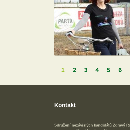
1
2
3
4
5
6
Stránky
Kontakt
Sdružení nezávislých kandidátů Zdravý 