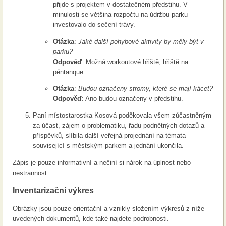
přijde s projektem v dostatečném předstihu. V
minulosti se většina rozpočtu na údržbu parku
investovalo do sečení trávy.
Otázka
:
Jaké další pohybové aktivity by měly být v
parku?
Odpověď
: Možná workoutové hřiště, hřiště na
péntanque.
Otázka
:
Budou označeny stromy, které se mají kácet?
Odpověď
: Ano budou označeny v předstihu.
Paní místostarostka Kosová poděkovala všem zúčastněným
za účast, zájem o problematiku, řadu podnětných dotazů a
příspěvků, slíbila další veřejná projednání na témata
související s městským parkem a jednání ukončila.
Zápis je pouze informativní a nečiní si nárok na úplnost nebo
nestrannost.
Inventarizační výkres
Obrázky jsou pouze orientační a vznikly složením výkresů z níže
uvedených dokumentů, kde také najdete podrobnosti.