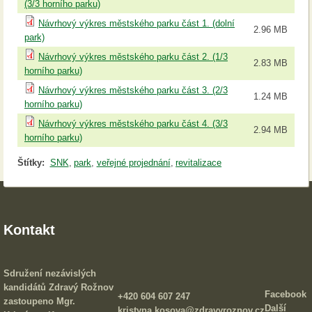
(3/3 horního parku)
Návrhový výkres městského parku část 1. (dolní
2.96 MB
park)
Návrhový výkres městského parku část 2. (1/3
2.83 MB
horního parku)
Návrhový výkres městského parku část 3. (2/3
1.24 MB
horního parku)
Návrhový výkres městského parku část 4. (3/3
2.94 MB
horního parku)
Štítky:
SNK
park
veřejné projednání
revitalizace
Kontakt
Sdružení nezávislých
kandidátů Zdravý Rožnov
Facebook
+420 604 607 247
zastoupeno Mgr.
Další
kristyna.kosova@zdravyroznov.cz