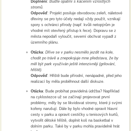
Doplnění
:
Buďte opatrní s kácením vzrostlých
stromů.
Odpověď
: Projekt posiluje obvodovou zeleň, náletové
dřeviny se pro tyto účely nedají vždy použít, vznikají
spory s ochránci přírody (např. kvůli netopýrům je
vhodné mít otevřený přístup k řece). Dopravu se z
města nepodaří vyloučit, severní obchvat vypadl z
územního plánu.
Otázka
:
Dříve se v parku nesmělo jezdit na kole,
chodit po trávě a znepokojuje mne představa, že by
měl být park využíván ještě intenzivněji (grilování,
hřiště).
Odpověď
: Hřiště bude přírodní, nenápadné, před jeho
realizací by měla proběhnout další diskuze.
Otázka
: Bude probíhat pravidelná údržba? Například
na cyklostezce už se začínají projevovat první
problémy, měly by se likvidovat stromy, které ji svými
kořeny narušují. Dále by bylo vhodné opravit hlavní
cesty v parku a opravit cestičky u tenisových kurtů,
vytvořit dětské hřiště, doplnit koš na basketbal v
dolním parku. Také by v parku mohla pravidelně hrát