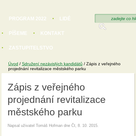
Hledat
PROGRAM 2022
LIDÉ
Vyhledáván
PÍŠEME
KONTAKT
ZASTUPITELSTVO
Úvod
/
Sdružení nezávislých kandidátů
/
Zápis z veřejného
projednání revitalizace městského parku
Zápis z veřejného
projednání revitalizace
městského parku
Napsal uživatel
Tomáš Hofman
dne Čt, 8. 10. 2015.