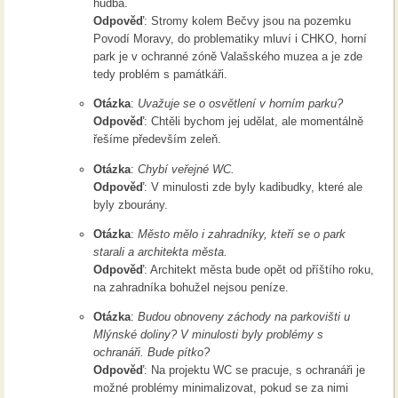
hudba.
Odpověď
: Stromy kolem Bečvy jsou na pozemku
Povodí Moravy, do problematiky mluví i CHKO, horní
park je v ochranné zóně Valašského muzea a je zde
tedy problém s památkáři.
Otázka
:
Uvažuje se o osvětlení v horním parku?
Odpověď
: Chtěli bychom jej udělat, ale momentálně
řešíme především zeleň.
Otázka
:
Chybí veřejné WC.
Odpověď
: V minulosti zde byly kadibudky, které ale
byly zbourány.
Otázka
:
Město mělo i zahradníky, kteří se o park
starali a architekta města.
Odpověď
: Architekt města bude opět od příštího roku,
na zahradníka bohužel nejsou peníze.
Otázka
:
Budou obnoveny záchody na parkovišti u
Mlýnské doliny? V minulosti byly problémy s
ochranáři. Bude pítko?
Odpověď
: Na projektu WC se pracuje, s ochranáři je
možné problémy minimalizovat, pokud se za nimi