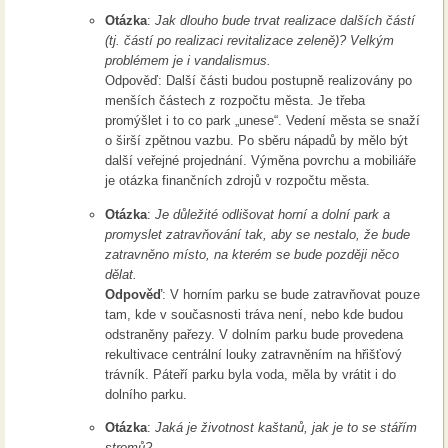
Otázka
:
Jak dlouho bude trvat realizace dalších částí
(tj. částí po realizaci revitalizace zeleně)? Velkým
problémem je i vandalismus.
Odpověď: Další části budou postupně realizovány po
menších částech z rozpočtu města. Je třeba
promýšlet i to co park „unese“. Vedení města se snaží
o širší zpětnou vazbu. Po sběru nápadů by mělo být
další veřejné projednání. Výměna povrchu a mobiliáře
je otázka finančních zdrojů v rozpočtu města.
Otázka
:
Je důležité odlišovat horní a dolní park a
promyslet zatravňování tak, aby se nestalo, že bude
zatravněno místo, na kterém se bude později něco
dělat.
Odpověď
: V horním parku se bude zatravňovat pouze
tam, kde v současnosti tráva není, nebo kde budou
odstraněny pařezy. V dolním parku bude provedena
rekultivace centrální louky zatravněním na hřišťový
trávník. Páteří parku byla voda, měla by vrátit i do
dolního parku.
Otázka
:
Jaká je životnost kaštanů, jak je to se stářím
stromů?