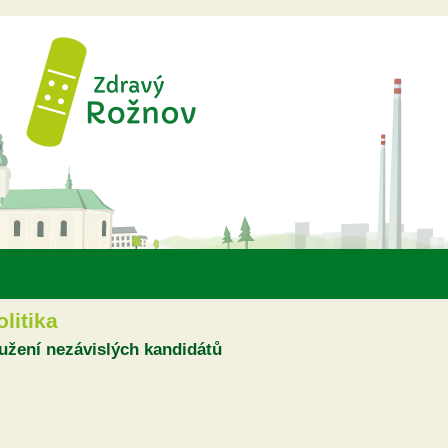
Přejít k hlavnímu obsahu
olitika
užení nezávislých kandidátů