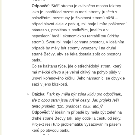
Odpověď
: Stáří stromu je ovlivněno mnoha faktory
jako je například rozestup mezi stromy (u těch s
polovičními rozestupy je životnost stromů nižší –
případ hlavní aleje v parku), roli hraje i míra poškození
námrazou, problémy s podložím, jmelím a v
neposlední řadě i ekonomickou rentabilitou údržby
stromů. Svou roli hraje i ochrana prostoru, v ideálním
případě by měly být stromy vysazeny i na druhé
straně Bečvy, aby se řeka dostala zpět do prostoru
parku.
Co se kaštanu týče, jde o střednědobý strom, který
má měkké dřevo a je velmi citlivý na pohyb půdy v
úrovni kořenového krčku. Jeho náhradníci se obvykle
sází v jeho blízkosti.
Otázka
:
Park by měla být zóna klidu pro odpočinek,
ale z obou stran jsou rušné cesty. Jak projekt řeší
tento problém (tzn. prašnost, hluk, atd.)?
Odpověď
: V ideálním případě by měla být zeleň na
druhé straně Bečvy tak, aby oddělila cestu od řeky.
Projekt řeší tuto problematiku vysazováním pásem
keřů po obvodu parku.