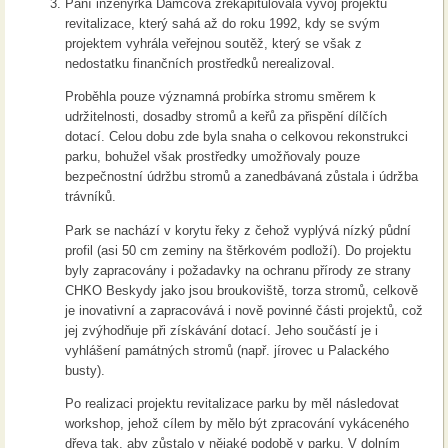
Paní inženýrka Damcová zrekapitulovala vývoj projektu
revitalizace, který sahá až do roku 1992, kdy se svým
projektem vyhrála veřejnou soutěž, který se však z
nedostatku finančních prostředků nerealizoval.
Proběhla pouze významná probírka stromu směrem k
udržitelnosti, dosadby stromů a keřů za přispění dílčích
dotací. Celou dobu zde byla snaha o celkovou rekonstrukci
parku, bohužel však prostředky umožňovaly pouze
bezpečnostní údržbu stromů a zanedbávaná zůstala i údržba
trávníků.
Park se nachází v korytu řeky z čehož vyplývá nízký půdní
profil (asi 50 cm zeminy na štěrkovém podloží). Do projektu
byly zapracovány i požadavky na ochranu přírody ze strany
CHKO Beskydy jako jsou broukoviště, torza stromů, celkově
je inovativní a zapracovává i nově povinné části projektů, což
jej zvýhodňuje při získávání dotací. Jeho součástí je i
vyhlášení památných stromů (např. jírovec u Palackého
busty).
Po realizaci projektu revitalizace parku by měl následovat
workshop, jehož cílem by mělo být zpracování vykáceného
dřeva tak, aby zůstalo v nějaké podobě v parku. V dolním