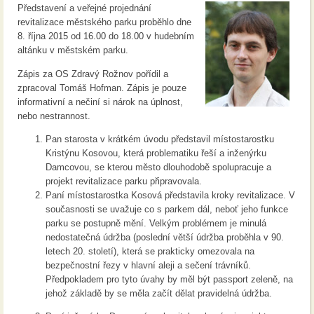
Představení a veřejné projednání
revitalizace městského parku proběhlo dne
8. října 2015 od 16.00 do 18.00 v hudebním
altánku v městském parku.
Zápis za OS Zdravý Rožnov pořídil a
zpracoval Tomáš Hofman. Zápis je pouze
informativní a nečiní si nárok na úplnost,
nebo nestrannost.
Pan starosta v krátkém úvodu představil místostarostku
Kristýnu Kosovou, která problematiku řeší a inženýrku
Damcovou, se kterou město dlouhodobě spolupracuje a
projekt revitalizace parku připravovala.
Paní místostarostka Kosová představila kroky revitalizace. V
současnosti se uvažuje co s parkem dál, neboť jeho funkce
parku se postupně mění. Velkým problémem je minulá
nedostatečná údržba (poslední větší údržba proběhla v 90.
letech 20. století), která se prakticky omezovala na
bezpečnostní řezy v hlavní aleji a sečení trávníků.
Předpokladem pro tyto úvahy by měl být passport zeleně, na
jehož základě by se měla začít dělat pravidelná údržba.