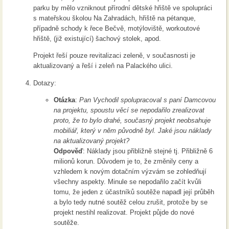
parku by mělo vzniknout přírodní dětské hřiště ve spolupráci
s mateřskou školou Na Zahradách, hřiště na pétanque,
případně schody k řece Bečvě, motýloviště, workoutové
hřiště, (již existující) šachový stolek, apod.
Projekt řeší pouze revitalizaci zeleně, v současnosti je
aktualizovaný a řeší i zeleň na Palackého ulici.
Dotazy:
Otázka
:
Pan Vychodil spolupracoval s paní Damcovou
na projektu, spoustu věcí se nepodařilo zrealizovat
proto, že to bylo drahé, současný projekt neobsahuje
mobiliář, který v něm původně byl. Jaké jsou náklady
na aktualizovaný projekt?
Odpověď
: Náklady jsou přibližně stejné tj. Přibližně 6
milionů korun. Důvodem je to, že změnily ceny a
vzhledem k novým dotačním výzvám se zohledňují
všechny aspekty. Minule se nepodařilo začít kvůli
tomu, že jeden z účastníků soutěže napadl její průběh
a bylo tedy nutné soutěž celou zrušit, protože by se
projekt nestihl realizovat. Projekt půjde do nové
soutěže.