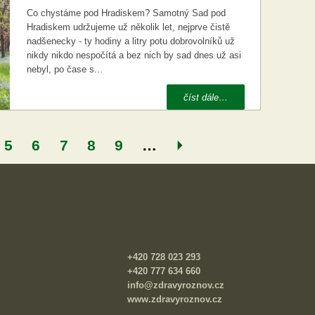
Co chystáme pod Hradiskem? Samotný Sad pod
Hradiskem udržujeme už několik let, nejprve čistě
nadšenecky - ty hodiny a litry potu dobrovolníků už
nikdy nikdo nespočítá a bez nich by sad dnes už asi
nebyl, po čase s...
číst dále…
5
6
7
8
9
…
+420 728 023 293
+420 777 634 660
info@zdravyroznov.cz
www.zdravyroznov.cz