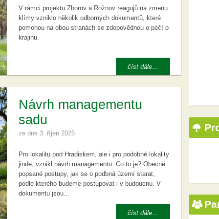
V rámci projektu Zborov a Rožnov reagujů na zmenu
klímy vzniklo několik odborných dokumentů, které
pomohou na obou stranách se zdopovědnou o péčí o
krajinu.
číst dále…
Návrh managementu
sadu
Pr
ze dne
3. říjen 2025
Pro lokalitu pod Hradiskem, ale i pro podobné lokality
jinde, vznikl návrh managementu. Co to je? Obecně
popsané postupy, jak se o podbná území starat,
podle kterého budeme postupovat i v budoucnu. V
dokumentu jsou...
Par
číst dále…