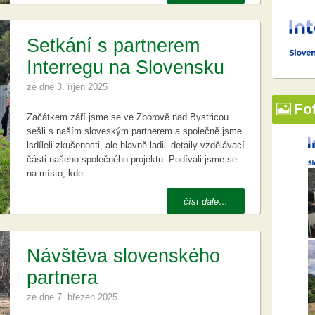
Setkání s partnerem
Interregu na Slovensku
ze dne
3. říjen 2025
Fo
Začátkem září jsme se ve Zborově nad Bystricou
sešli s naším sloveským partnerem a společně jsme
lsdíleli zkušenosti, ale hlavně ladili detaily vzdělávací
části našeho společného projektu. Podívali jsme se
na místo, kde...
číst dále…
Návštěva slovenského
partnera
ze dne
7. březen 2025