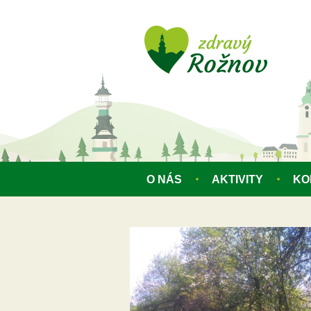
Přejít k hlavnímu obsahu
O NÁS
AKTIVITY
KO