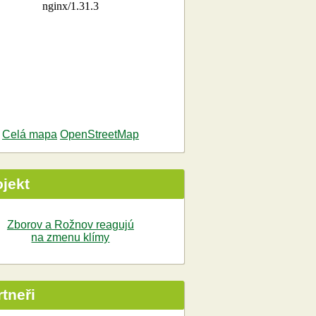
Celá mapa
OpenStreetMap
ojekt
Zborov a Rožnov reagujú
na zmenu klímy
tneři