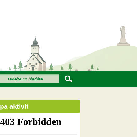
dat
hledávání
pa aktivit