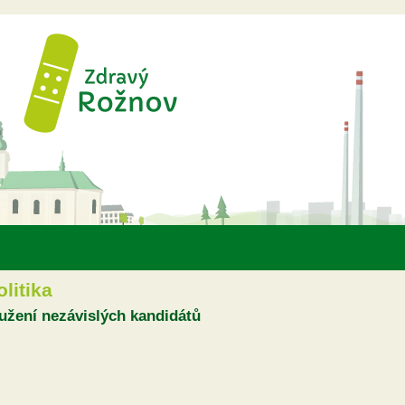
Přejít k hlavnímu obsahu
olitika
užení nezávislých kandidátů