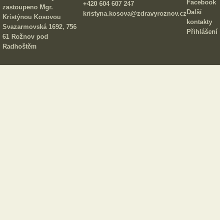
Facebook
+420 604 607 247
zastoupeno Mgr.
Další
kristyna.kosova@zdravyroznov.cz
Kristýnou Kosovou
kontakty
Svazarmovská 1692, 756
Přihlášení
61 Rožnov pod
Radhoštěm