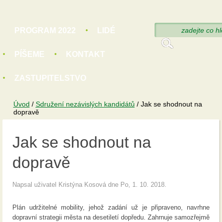
Hledat
PROGRAM 2022
LIDÉ
Vyhledáván
PÍŠEME
KONTAKT
ZASTUPITELSTVO
Úvod
/
Sdružení nezávislých kandidátů
/
Jak se shodnout na
dopravě
Jak se shodnout na
dopravě
Napsal uživatel
Kristýna Kosová
dne Po, 1. 10. 2018.
Plán udržitelné mobility, jehož zadání už je připraveno, navrhne
dopravní strategii města na desetiletí dopředu. Zahrnuje samozřejmě