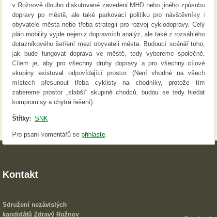
v Rožnově dlouho diskutované zavedení MHD nebo jiného způsobu
dopravy po městě, ale také parkovací politiku pro návštěvníky i
obyvatele města nebo třeba strategii pro rozvoj cyklodopravy. Celý
plán mobility vyjde nejen z dopravních analýz, ale také z rozsáhlého
dotazníkového šetření mezi obyvateli města. Budoucí scénář toho,
jak bude fungovat doprava ve městě, tedy vybereme společně.
Cílem je, aby pro všechny druhy dopravy a pro všechny cílové
skupiny existoval odpovídající prostor. (Není vhodné na všech
místech přesunout třeba cyklisty na chodníky, protože tím
zabereme prostor „slabší“ skupině chodců, budou se tedy hledat
kompromisy a chytrá řešení).
Štítky:
SNK
Pro psaní komentářů se
přihlaste
.
Kontakt
Sdružení nezávislých
kandidátů Zdravý Rožnov