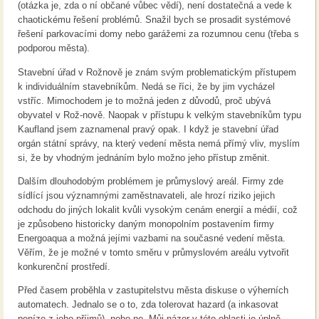
(otázka je, zda o ní občané vůbec vědí), není dostatečná a vede k
chaotickému řešení problémů. Snažil bych se prosadit systémové
řešení parkovacími domy nebo garážemi za rozumnou cenu (třeba s
podporou města).
Stavební úřad v Rožnově je znám svým problematickým přístupem
k individuálním stavebníkům. Nedá se říci, že by jim vycházel
vstříc. Mimochodem je to možná jeden z důvodů, proč ubývá
obyvatel v Rož-nově. Naopak v přístupu k velkým stavebníkům typu
Kaufland jsem zaznamenal pravý opak. I když je stavební úřad
orgán státní správy, na který vedení města nemá přímý vliv, myslím
si, že by vhodným jednáním bylo možno jeho přístup změnit.
Dalším dlouhodobým problémem je průmyslový areál. Firmy zde
sídlící jsou významnými zaměstnavateli, ale hrozí riziko jejich
odchodu do jiných lokalit kvůli vysokým cenám energií a médií, což
je způsobeno historicky daným monopolním postavením firmy
Energoaqua a možná jejími vazbami na současné vedení města.
Věřím, že je možné v tomto směru v průmyslovém areálu vytvořit
konkurenční prostředí.
Před časem proběhla v zastupitelstvu města diskuse o výherních
automatech. Jednalo se o to, zda tolerovat hazard (a inkasovat
peníze z jeho příjmů), nebo ne. Můj názor v této oblasti je úplně