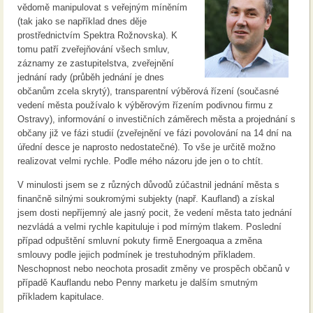
vědomě manipulovat s veřejným míněním
(tak jako se například dnes děje
prostřednictvím Spektra Rožnovska). K
tomu patří zveřejňování všech smluv,
záznamy ze zastupitelstva, zveřejnění
jednání rady (průběh jednání je dnes
občanům zcela skrytý), transparentní výběrová řízení (současné
vedení města používalo k výběrovým řízením podivnou firmu z
Ostravy), informování o investičních záměrech města a projednání s
občany již ve fázi studií (zveřejnění ve fázi povolování na 14 dní na
úřední desce je naprosto nedostatečné). To vše je určitě možno
realizovat velmi rychle. Podle mého názoru jde jen o to chtít.
V minulosti jsem se z různých důvodů zúčastnil jednání města s
finančně silnými soukromými subjekty (např. Kaufland) a získal
jsem dosti nepříjemný ale jasný pocit, že vedení města tato jednání
nezvládá a velmi rychle kapituluje i pod mírným tlakem. Poslední
případ odpuštění smluvní pokuty firmě Energoaqua a změna
smlouvy podle jejich podmínek je trestuhodným příkladem.
Neschopnost nebo neochota prosadit změny ve prospěch občanů v
případě Kauflandu nebo Penny marketu je dalším smutným
příkladem kapitulace.