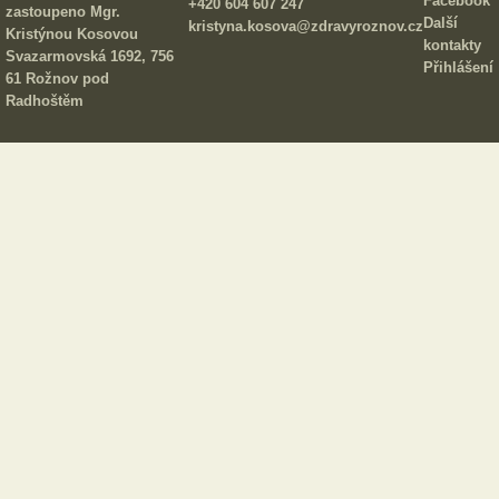
Facebook
+420 604 607 247
zastoupeno Mgr.
Další
kristyna.kosova@zdravyroznov.cz
Kristýnou Kosovou
kontakty
Svazarmovská 1692, 756
Přihlášení
61 Rožnov pod
Radhoštěm