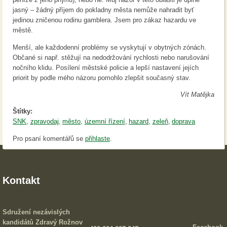
jasný – žádný příjem do pokladny města nemůže nahradit byť
jedinou zničenou rodinu gamblera. Jsem pro zákaz hazardu ve
městě.
Menší, ale každodenní problémy se vyskytují v obytných zónách.
Občané si např. stěžují na nedodržování rychlosti nebo narušování
nočního klidu. Posílení městské policie a lepší nastavení jejích
priorit by podle mého názoru pomohlo zlepšit současný stav.
Vít Matějka
Štítky:
SNK
zpravodaj
město
územní řízení
hazard
zeleň
doprava
Pro psaní komentářů se
přihlaste
.
Kontakt
Sdružení nezávislých
kandidátů Zdravý Rožnov