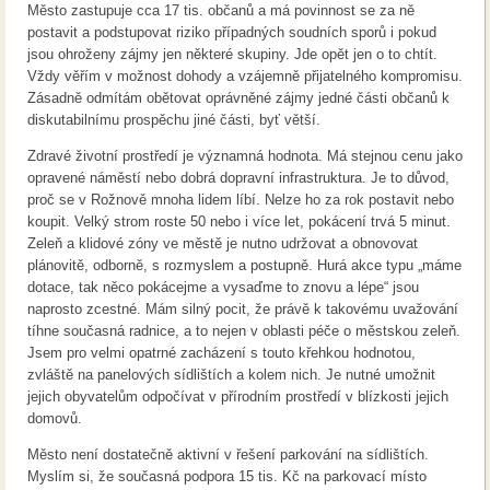
Město zastupuje cca 17 tis. občanů a má povinnost se za ně
postavit a podstupovat riziko případných soudních sporů i pokud
jsou ohroženy zájmy jen některé skupiny. Jde opět jen o to chtít.
Vždy věřím v možnost dohody a vzájemně přijatelného kompromisu.
Zásadně odmítám obětovat oprávněné zájmy jedné části občanů k
diskutabilnímu prospěchu jiné části, byť větší.
Zdravé životní prostředí je významná hodnota. Má stejnou cenu jako
opravené náměstí nebo dobrá dopravní infrastruktura. Je to důvod,
proč se v Rožnově mnoha lidem líbí. Nelze ho za rok postavit nebo
koupit. Velký strom roste 50 nebo i více let, pokácení trvá 5 minut.
Zeleň a klidové zóny ve městě je nutno udržovat a obnovovat
plánovitě, odborně, s rozmyslem a postupně. Hurá akce typu „máme
dotace, tak něco pokácejme a vysaďme to znovu a lépe“ jsou
naprosto zcestné. Mám silný pocit, že právě k takovému uvažování
tíhne současná radnice, a to nejen v oblasti péče o městskou zeleň.
Jsem pro velmi opatrné zacházení s touto křehkou hodnotou,
zvláště na panelových sídlištích a kolem nich. Je nutné umožnit
jejich obyvatelům odpočívat v přírodním prostředí v blízkosti jejich
domovů.
Město není dostatečně aktivní v řešení parkování na sídlištích.
Myslím si, že současná podpora 15 tis. Kč na parkovací místo