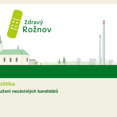
Přejít k hlavnímu obsahu
olitika
užení nezávislých kandidátů