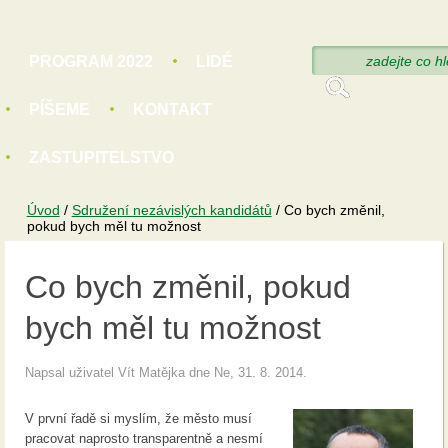
Hledat
PROGRAM 2022
LIDÉ
Vyhledáván
PÍŠEME
KONTAKT
ZASTUPITELSTVO
Úvod
/
Sdružení nezávislých kandidátů
/
Co bych změnil,
pokud bych měl tu možnost
Co bych změnil, pokud
bych měl tu možnost
Napsal uživatel
Vít Matějka
dne Ne, 31. 8. 2014.
V první řadě si myslím, že město musí
pracovat naprosto transparentně a nesmí